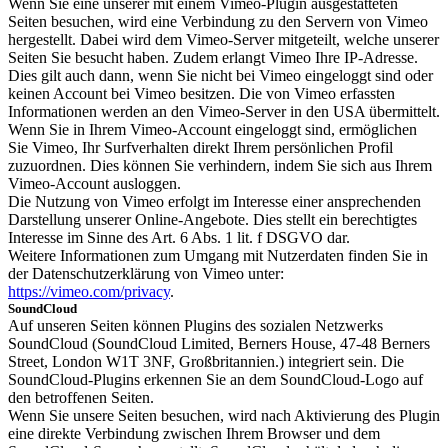
Wenn Sie eine unserer mit einem Vimeo-Plugin ausgestatteten
Seiten besuchen, wird eine Verbindung zu den Servern von Vimeo
hergestellt. Dabei wird dem Vimeo-Server mitgeteilt, welche unserer
Seiten Sie besucht haben. Zudem erlangt Vimeo Ihre IP-Adresse.
Dies gilt auch dann, wenn Sie nicht bei Vimeo eingeloggt sind oder
keinen Account bei Vimeo besitzen. Die von Vimeo erfassten
Informationen werden an den Vimeo-Server in den USA übermittelt.
Wenn Sie in Ihrem Vimeo-Account eingeloggt sind, ermöglichen
Sie Vimeo, Ihr Surfverhalten direkt Ihrem persönlichen Profil
zuzuordnen. Dies können Sie verhindern, indem Sie sich aus Ihrem
Vimeo-Account ausloggen.
Die Nutzung von Vimeo erfolgt im Interesse einer ansprechenden
Darstellung unserer Online-Angebote. Dies stellt ein berechtigtes
Interesse im Sinne des Art. 6 Abs. 1 lit. f DSGVO dar.
Weitere Informationen zum Umgang mit Nutzerdaten finden Sie in
der Datenschutzerklärung von Vimeo unter:
https://vimeo.com/privacy
.
SoundCloud
Auf unseren Seiten können Plugins des sozialen Netzwerks
SoundCloud (SoundCloud Limited, Berners House, 47-48 Berners
Street, London W1T 3NF, Großbritannien.) integriert sein. Die
SoundCloud-Plugins erkennen Sie an dem SoundCloud-Logo auf
den betroffenen Seiten.
Wenn Sie unsere Seiten besuchen, wird nach Aktivierung des Plugin
eine direkte Verbindung zwischen Ihrem Browser und dem