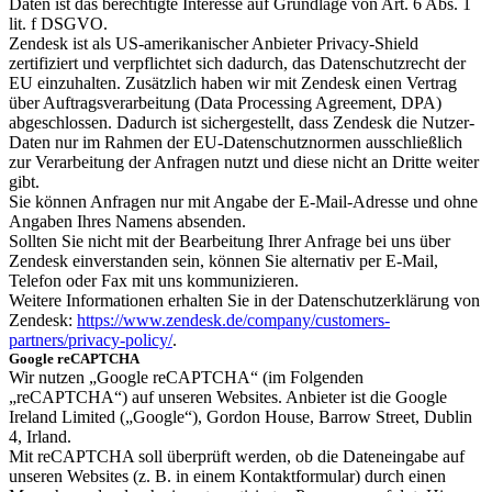
Daten ist das berechtigte Interesse auf Grundlage von Art. 6 Abs. 1
lit. f DSGVO.
Zendesk ist als US-amerikanischer Anbieter Privacy-Shield
zertifiziert und verpflichtet sich dadurch, das Datenschutzrecht der
EU einzuhalten. Zusätzlich haben wir mit Zendesk einen Vertrag
über Auftragsverarbeitung (Data Processing Agreement, DPA)
abgeschlossen. Dadurch ist sichergestellt, dass Zendesk die Nutzer-
Daten nur im Rahmen der EU-Datenschutznormen ausschließlich
zur Verarbeitung der Anfragen nutzt und diese nicht an Dritte weiter
gibt.
Sie können Anfragen nur mit Angabe der E-Mail-Adresse und ohne
Angaben Ihres Namens absenden.
Sollten Sie nicht mit der Bearbeitung Ihrer Anfrage bei uns über
Zendesk einverstanden sein, können Sie alternativ per E-Mail,
Telefon oder Fax mit uns kommunizieren.
Weitere Informationen erhalten Sie in der Datenschutzerklärung von
Zendesk:
https://www.zendesk.de/company/customers-
partners/privacy-policy/
.
Google reCAPTCHA
Wir nutzen „Google reCAPTCHA“ (im Folgenden
„reCAPTCHA“) auf unseren Websites. Anbieter ist die Google
Ireland Limited („Google“), Gordon House, Barrow Street, Dublin
4, Irland.
Mit reCAPTCHA soll überprüft werden, ob die Dateneingabe auf
unseren Websites (z. B. in einem Kontaktformular) durch einen