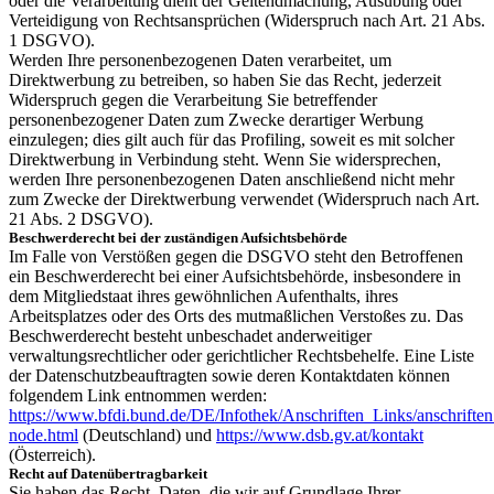
oder die Verarbeitung dient der Geltendmachung, Ausübung oder
Verteidigung von Rechtsansprüchen (Widerspruch nach Art. 21 Abs.
1 DSGVO).
Werden Ihre personenbezogenen Daten verarbeitet, um
Direktwerbung zu betreiben, so haben Sie das Recht, jederzeit
Widerspruch gegen die Verarbeitung Sie betreffender
personenbezogener Daten zum Zwecke derartiger Werbung
einzulegen; dies gilt auch für das Profiling, soweit es mit solcher
Direktwerbung in Verbindung steht. Wenn Sie widersprechen,
werden Ihre personenbezogenen Daten anschließend nicht mehr
zum Zwecke der Direktwerbung verwendet (Widerspruch nach Art.
21 Abs. 2 DSGVO).
Beschwerderecht bei der zuständigen Aufsichtsbehörde
Im Falle von Verstößen gegen die DSGVO steht den Betroffenen
ein Beschwerderecht bei einer Aufsichtsbehörde, insbesondere in
dem Mitgliedstaat ihres gewöhnlichen Aufenthalts, ihres
Arbeitsplatzes oder des Orts des mutmaßlichen Verstoßes zu. Das
Beschwerderecht besteht unbeschadet anderweitiger
verwaltungsrechtlicher oder gerichtlicher Rechtsbehelfe. Eine Liste
der Datenschutzbeauftragten sowie deren Kontaktdaten können
folgendem Link entnommen werden:
https://www.bfdi.bund.de/DE/Infothek/Anschriften_Links/anschriften
node.html
(Deutschland) und
https://www.dsb.gv.at/kontakt
(Österreich).
Recht auf Datenübertragbarkeit
Sie haben das Recht, Daten, die wir auf Grundlage Ihrer