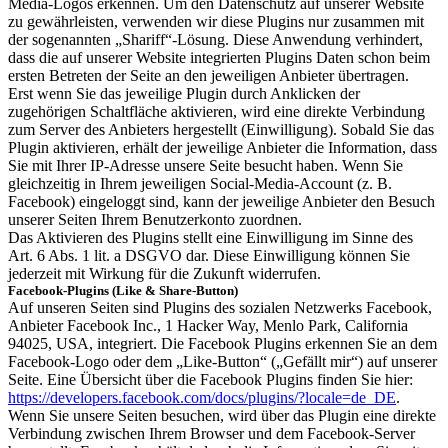
Media-Logos erkennen. Um den Datenschutz auf unserer Website
zu gewährleisten, verwenden wir diese Plugins nur zusammen mit
der sogenannten „Shariff“-Lösung. Diese Anwendung verhindert,
dass die auf unserer Website integrierten Plugins Daten schon beim
ersten Betreten der Seite an den jeweiligen Anbieter übertragen.
Erst wenn Sie das jeweilige Plugin durch Anklicken der
zugehörigen Schaltfläche aktivieren, wird eine direkte Verbindung
zum Server des Anbieters hergestellt (Einwilligung). Sobald Sie das
Plugin aktivieren, erhält der jeweilige Anbieter die Information, dass
Sie mit Ihrer IP-Adresse unsere Seite besucht haben. Wenn Sie
gleichzeitig in Ihrem jeweiligen Social-Media-Account (z. B.
Facebook) eingeloggt sind, kann der jeweilige Anbieter den Besuch
unserer Seiten Ihrem Benutzerkonto zuordnen.
Das Aktivieren des Plugins stellt eine Einwilligung im Sinne des
Art. 6 Abs. 1 lit. a DSGVO dar. Diese Einwilligung können Sie
jederzeit mit Wirkung für die Zukunft widerrufen.
Facebook-Plugins (Like & Share-Button)
Auf unseren Seiten sind Plugins des sozialen Netzwerks Facebook,
Anbieter Facebook Inc., 1 Hacker Way, Menlo Park, California
94025, USA, integriert. Die Facebook Plugins erkennen Sie an dem
Facebook-Logo oder dem „Like-Button“ („Gefällt mir“) auf unserer
Seite. Eine Übersicht über die Facebook Plugins finden Sie hier:
https://developers.facebook.com/docs/plugins/?locale=de_DE
.
Wenn Sie unsere Seiten besuchen, wird über das Plugin eine direkte
Verbindung zwischen Ihrem Browser und dem Facebook-Server