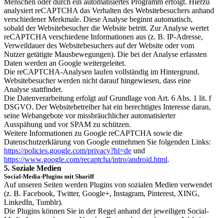
Menschen oder durch ein automatisiertes Programm erfolgt. Hierzu
analysiert reCAPTCHA das Verhalten des Websitebesuchers anhand
verschiedener Merkmale. Diese Analyse beginnt automatisch,
sobald der Websitebesucher die Website betritt. Zur Analyse wertet
reCAPTCHA verschiedene Informationen aus (z. B. IP-Adresse,
Verweildauer des Websitebesuchers auf der Website oder vom
Nutzer getätigte Mausbewegungen). Die bei der Analyse erfassten
Daten werden an Google weitergeleitet.
Die reCAPTCHA-Analysen laufen vollständig im Hintergrund.
Websitebesucher werden nicht darauf hingewiesen, dass eine
Analyse stattfindet.
Die Datenverarbeitung erfolgt auf Grundlage von Art. 6 Abs. 1 lit. f
DSGVO. Der Websitebetreiber hat ein berechtigtes Interesse daran,
seine Webangebote vor missbräuchlicher automatisierter
Ausspähung und vor SPAM zu schützen.
Weitere Informationen zu Google reCAPTCHA sowie die
Datenschutzerklärung von Google entnehmen Sie folgenden Links:
https://policies.google.com/privacy?hl=de
und
https://www.google.com/recaptcha/intro/android.html
.
5. Soziale Medien
Social-Media-Plugins mit Shariff
Auf unseren Seiten werden Plugins von sozialen Medien verwendet
(z. B. Facebook, Twitter, Google+, Instagram, Pinterest, XING,
LinkedIn, Tumblr).
Die Plugins können Sie in der Regel anhand der jeweiligen Social-