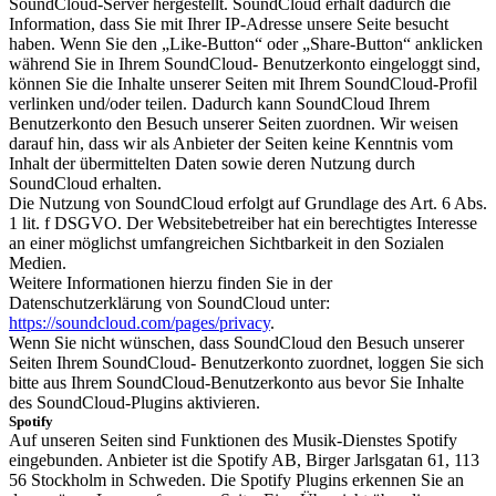
SoundCloud-Server hergestellt. SoundCloud erhält dadurch die
Information, dass Sie mit Ihrer IP-Adresse unsere Seite besucht
haben. Wenn Sie den „Like-Button“ oder „Share-Button“ anklicken
während Sie in Ihrem SoundCloud- Benutzerkonto eingeloggt sind,
können Sie die Inhalte unserer Seiten mit Ihrem SoundCloud-Profil
verlinken und/oder teilen. Dadurch kann SoundCloud Ihrem
Benutzerkonto den Besuch unserer Seiten zuordnen. Wir weisen
darauf hin, dass wir als Anbieter der Seiten keine Kenntnis vom
Inhalt der übermittelten Daten sowie deren Nutzung durch
SoundCloud erhalten.
Die Nutzung von SoundCloud erfolgt auf Grundlage des Art. 6 Abs.
1 lit. f DSGVO. Der Websitebetreiber hat ein berechtigtes Interesse
an einer möglichst umfangreichen Sichtbarkeit in den Sozialen
Medien.
Weitere Informationen hierzu finden Sie in der
Datenschutzerklärung von SoundCloud unter:
https://soundcloud.com/pages/privacy
.
Wenn Sie nicht wünschen, dass SoundCloud den Besuch unserer
Seiten Ihrem SoundCloud- Benutzerkonto zuordnet, loggen Sie sich
bitte aus Ihrem SoundCloud-Benutzerkonto aus bevor Sie Inhalte
des SoundCloud-Plugins aktivieren.
Spotify
Auf unseren Seiten sind Funktionen des Musik-Dienstes Spotify
eingebunden. Anbieter ist die Spotify AB, Birger Jarlsgatan 61, 113
56 Stockholm in Schweden. Die Spotify Plugins erkennen Sie an