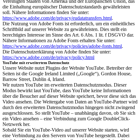
Vereinigten Staaten von Amerika und der Europäischen Union, das
die Einhaltung europäischer Datenschutzstandards gewährleisten
soll. Nähere Informationen finden Sie unter:
https://www.adobe.com/de/privacy/eudatatransfers.html
.
Die Nutzung von Adobe Fonts ist erforderlich, um ein einheitliches
Schriftbild auf unserer Website zu gewährleisten. Dies stellt ein
berechtigtes Interesse im Sinne des Art. 6 Abs. 1 lit. f DSGVO dar.
Nähere Informationen zu Adobe Fonts erhalten Sie unter:
https://www.adobe.com/de/privacy/policies/adobe-fonts.html
.
Die Datenschutzerklärung von Adobe finden Sie unter:
https://www.adobe.com/de/privacy/policy.html
YouTube mit erweitertem Datenschutz
Unsere Website nutzt Plugins der Website YouTube. Betreiber der
Seiten ist die Google Ireland Limited („Google“), Gordon House,
Barrow Street, Dublin 4, Irland.
Wir nutzen YouTube im erweiterten Datenschutzmodus. Dieser
Modus bewirkt laut YouTube, dass YouTube keine Informationen
über die Besucher auf dieser Website speichert, bevor diese sich das
Video ansehen. Die Weitergabe von Daten an YouTube-Partner wird
durch den erweiterten Datenschutzmodus hingegen nicht zwingend
ausgeschlossen. So stellt YouTube – unabhängig davon, ob Sie sich
ein Video ansehen – eine Verbindung zum Google DoubleClick-
Netzwerk her.
Sobald Sie ein YouTube-Video auf unserer Website starten, wird
eine Verbindung zu den Servern von YouTube hergestellt. Dabei